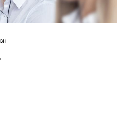
MBH
n