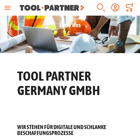
Waren
Suche
Konto
Über uns
TOOL PARTNER
GERMANY GMBH
WIR STEHEN FÜR DIGITALE UND SCHLANKE
BESCHAFFUNGSPROZESSE